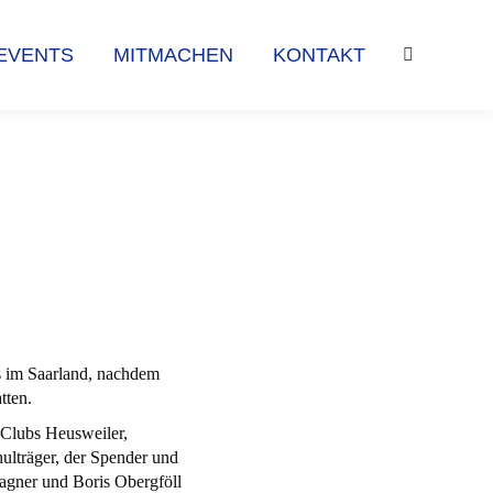
EVENTS
MITMACHEN
KONTAKT
Search:
EVENTS
MITMACHEN
KONTAKT
Search:
rs im Saarland, nachdem
tten.
 Clubs Heusweiler,
ulträger, der Spender und
gner und Boris Obergföll