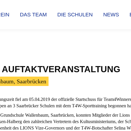
EIN
DAS TEAM
DIE SCHULEN
NEWS
EIN
DAS TEAM
DIE SCHULEN
NEWS
9 - AUFTAKTVERANSTALTUNG
nbaum, Saarbrücken
ungszeit fiel am 05.04.2019 der offizielle Startschuss für Team4Winne
en an 3 Saarbrücker Schulen mit dem T4W-Sporttraining begonnen ha
er Grundschule Wallenbaum, Saarbrücken, konnten Mitglieder der Lions
n-Halberg den zahlreichen Vertretern des Kultusministeriums, der Sch
enheit des LIONS Vize-Governors und der T4W-Botschafter Selina Wa